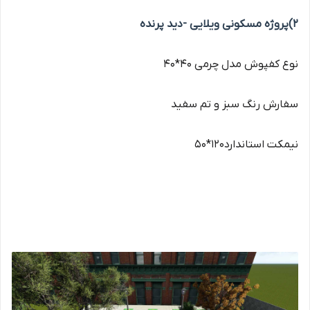
2)پروژه مسکونی ویلایی -دید پرنده
نوع کفپوش مدل چرمی 40*40
سفارش رنگ سبز و تم سفید
نیمکت استاندارد120*50