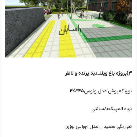
3)پروژه باغ ویلا_دید پرنده و ناظر
نوع کفپوش مدل ونوس45*45
نرده المپیک80سانتی
تم رنگی سفید _ مدل اجرایی لوزی