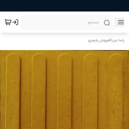
راسا بتن
/
کفپوش پلیمری