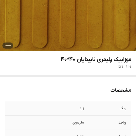
موزاییک پلیمری نابینایان 40*40
brail tile
مشخصات
رنگ
زرد
واحد
مترمربع