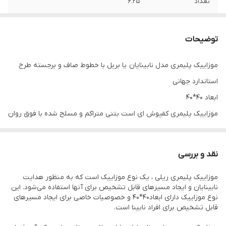
تعداد
6.25
اندازه
40*40
توضیحات
موزاییک پلیمری مدل نابینایان یا بریل با خطوط صاف و برجسته طرح
استاندارد جهانی
ابعاد 40*40
موزاییک پلیمری کفپوش ای است بتنی متراکم و مسلح شده با فوق روان
کننده پلی کربوکسیلات
رزین مصرفی در این محصول موجب پیوند مولکولی بین ذرات سیمان و
نقد و بررسی
رزین شده که باعث استحکام و همچنین مقاومت در برابر هوای سرد و
موزاییک پلیمری ریلی ، یک نوع موزاییک است که به منظور هدایت
زیر صفر می‌شود.
نابینایان و ایجاد مسیر‌های قابل تشخیص برای آنها استفاده می‌شود. این
استفاده از اسکوپ سنگ جهت چسبندگی به کف جز ملزومات این نوع
نوع موزاییک دارای ابعاد40*40 و خصوصیات خاصی برای ایجاد مسیر‌های
قابل تشخیص برای افراد نابینا است.
محصول میباشد