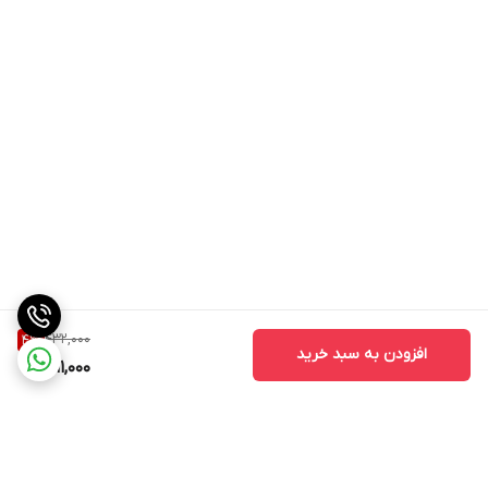
432,000
4
%
افزودن به سبد خرید
411,000