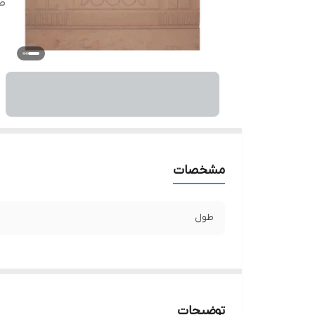
ط
مشخصات
طول
توضیحات