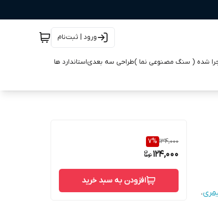
ورود | ثبت‌نام
جرا شده ( سنگ مصنوعی نما )
طراحی سه بعدی
استاندارد ها
7
%
134,000
124,000
افزودن به سبد خرید
یمری
،