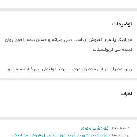
توضیحات
موزاییک پلیمری کفپوش ای است بتنی متراکم و مسلح شده با فوق روان
کننده پلی کربوکسیلات
رزین مصرفی در این محصول موجب پیوند مولکولی بین ذرات سیمان و
رزین شده که باعث استحکام و همچنین مقاومت در برابر هوای سرد و
زیر صفر می‌شود.
نظرات
استفاده از اسکوپ سنگ جهت چسبندگی به کف جز ملزومات این نوع
محصول میباشد
دسته‌بندی
:
کفپوش پلیمری
برچسب‌ها :
موزاییک در شهریار
،
خرید موزاییک
،
بریل
،
فروش موزاییک
،