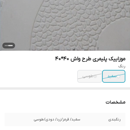
موزاییک پلیمری طرح واش 40*40
رنگ
سفید
طوسی
مشخصات
رنگبندی
سفید/ قرمز/زرد/ دودی/طوسی