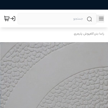
راسا بتن
/
کفپوش پلیمری