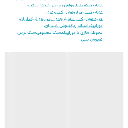
استفاده از پیگمنت های رنگی با کیفیت های عالی درجه یک خارجی به این
موزاییک کف اتاقی
،
واش بتن
،
خرید جدول بتنی
،
نوع کفپوش موجب ماندگاری رنگ و دوام در برابر اشعه های آفتاب می‌
موزاییک نابینایان
،
موزاییک پلیمری
،
شود.
خرید موزاییک از شهریار
،
جدول بتنی
،
موزاییک ارزان
،
موزاییک استاندارد
،
کفپوش نابینایان
،
محوطه سازی با موزاییک
،
سنگ مصنوعی
،
سنگ فرش
،
کفپوش بتنی