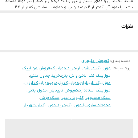
میباشد
مانند یخبندان و دمای بسیار پایین (تا ۴۰ درجه زیر صفر) نیز دوام داشته
باشد. با نفوذ آب کمتر از ۲ درصد وزنی و مقاومت سایشی کمتر از ۲.۲
استفاده از پیگمنت های رنگی با کیفیت های عالی درجه یک خارجی به این
میلی‌متر، این موزاییک دارای عمر طولانی و نگهداری آسان است.
نوع کفپوش موجب ماندگاری رنگ و دوام در برابر اشعه های آفتاب می‌
نظرات
شود.
دسته‌بندی
:
کفپوش پلیمری
برچسب‌ها :
موزاییک در شهریار
،
خرید موزاییک
،
فروش موزاییک
،
موزاییک کف اتاقی
،
واش بتن
،
خرید جدول بتنی
،
موزاییک نابینایان
،
موزاییک پلیمری
،
موزاییک ارزان
،
موزاییک استاندارد
،
کفپوش نابینایان
،
جدول بتنی
،
سنگ مصنوعی
،
کفپوش بتنی
،
سنگ فرش
،
محوطه سازی با موزاییک
،
خرید موزاییک از شهریار