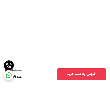
408,000
12
%
افزودن به سبد خرید
359,000