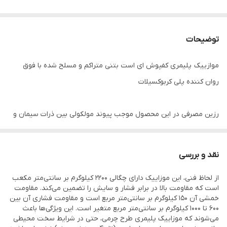
توضیحات
موازییک پلیمری کفپوش ای است بتنی متراکم و مسلح شده با فوق
روان کننده پلی کربوکسیلات
رزین مصرفی در این محصول موجب پیوند مولکولی بین ذرات سیمان و
رزین شده که باعث استحکام و همچنین مقاومت در برابر هوای سرد و
زیر صفر می‌شود.
نقد و بررسی
از لحاظ فنی، این موزاییک دارای چگالی ۲۲۰۰ کیلوگرم بر سانتی‌متر مکعب
استفاده از اسکوپ سنگ جهت چسبندگی به کف جز ملزومات این نوع
است که مقاومت بالا در برابر فشار و سایش را تضمین می‌کند. مقاومت
محصول میباشد
خمشی آن ۱۵۰ کیلوگرم بر سانتی‌متر مربع است و مقاومت فشاری آن بین
۶۰۰ تا ۱۰۰۰ کیلوگرم بر سانتی‌متر مربع متغیر است. این ویژگی‌ها باعث
طرح کوبیک مشابه سنگ کوبیک بوده و مناسب زرت واره های سنگی
می‌شوند که موزاییک پلیمری طرح چرمی، حتی در شرایط سخت محیطی