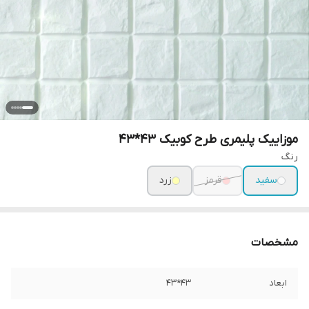
موزاییک پلیمری طرح کوبیک 43*43
رنگ
سفید
قرمز
زرد
مشخصات
ابعاد
43*43