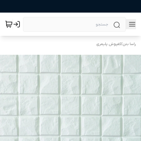
راسا بتن
/
کفپوش پلیمری