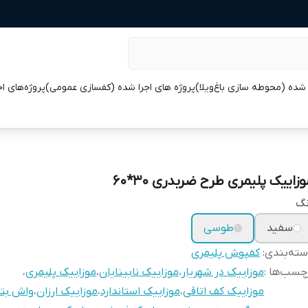
 شده (محوطه سازی باغ‌ویلا)
پروژه های اجرا شده (کفسازی عمومی)
پروژه‌های ا
زاییک پلیمری طرح ضربدری 30*60
نگ
سفید
طوسی
ته‌بندی
:
کفپوش پلیمری
چسب‌ها :
موزاییک در شهریار
،
موزاییک نابینایان
،
موزاییک پلیمری
،
موزاییک کف اتاقی
،
موزاییک استاندارد
،
موزاییک ارزان
،
واش بت