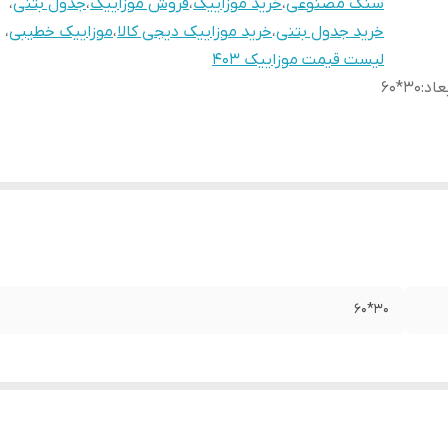
سنگ مصنوعی
،
خرید موزاییک
،
فروش موزاییک
،
جدول بتنی
،
خرید جدول بتنی
،
خرید موزاییک دیجی کالا
،
موزاییک خطیبی
،
لیست قیمت موزاییک 403
عاد
:
30*60
30*60