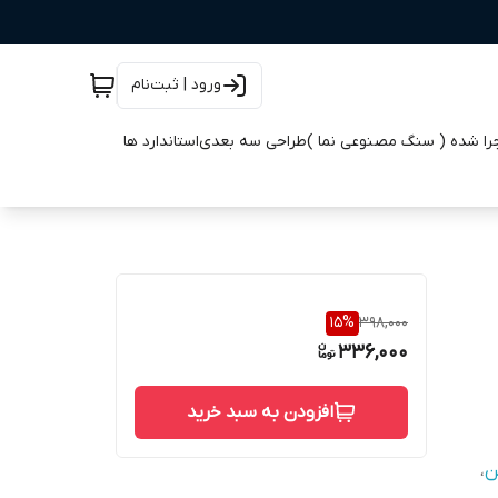
ورود | ثبت‌نام
جرا شده ( سنگ مصنوعی نما )
طراحی سه بعدی
استاندارد ها
15
%
398,000
336,000
افزودن به سبد خرید
ن
،