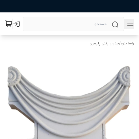
راسا بتن
/
جدول بتنی پلیمری