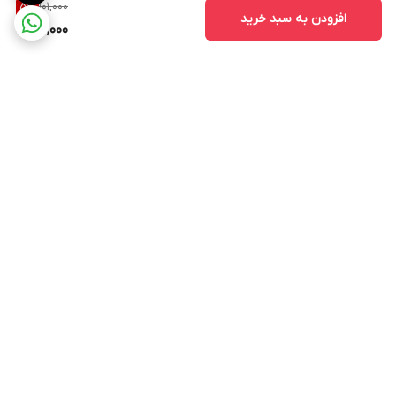
101,000
5
%
افزودن به سبد خرید
95,000
برگشت به بالا
تنوع در طرح و رنگ
خط تولید بروز و دستگاه
های استاندارد