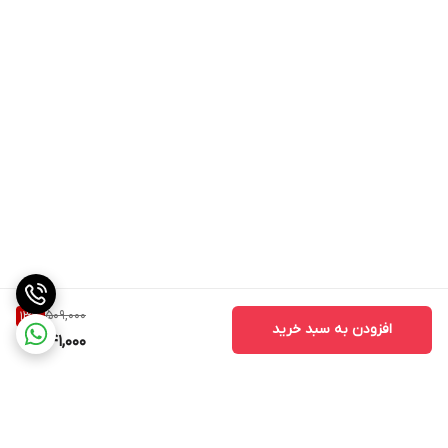
509,000
13
%
افزودن به سبد خرید
441,000