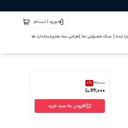
ورود | ثبت‌نام
جرا شده ( سنگ مصنوعی نما )
طراحی سه بعدی
استاندارد ها
8
%
137,000
126,000
افزودن به سبد خرید