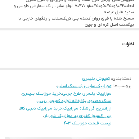
ابعاد40*80و50*50و50*100و 70*70 انواع سایز ، رنگ سفارشی طوسی و
50*100
سفید قابل عرضه
موزاییک چرمی ساده با ابعاد مختلف معمولا برای محوطه های عمومی یا
مسلح شده با فوق روان کننده پلی کربکسیلات و رنگهای خارجی با
پیگمنت اصل کره ای و جین
پارک محوطه شخصی مانند باغ ویلا و پارکینگ مناسب می باشد.
در رنگ بندی های مختلف تولید و قابل استفاده در فضاهای باز و بسته
می باشد
رنگ اصلی محصول طوسی روشن است.
طرح چرمی ترند این روز های لنداسکیپ می باشد.از دست ندهید🫶🏾
نظرات
از مزیت این طرح میتوان به سطح ساده و چرمی مانند آن اشاره کرد که
جلوه طبیعی بتن را عیان مینماید
دسته‌بندی
:
کفپوش پلیمری
برچسب‌ها :
موزاییک سایز بزرگ
،
سنگ اسلب
،
موزاییک پلیمری طرح چرمی
،
خرید موزاییک پلیمری
،
سنگ مصنوعی
،
کارخانه تولید کفپوش بتنی
،
ارزانترین فروشگاه موزاییک
،
خرید موزاییک دیجی کالا
،
بتن اکسپوز کف
،
خرید موزاییک شهریار
،
لیست قیمت موزاییک 403