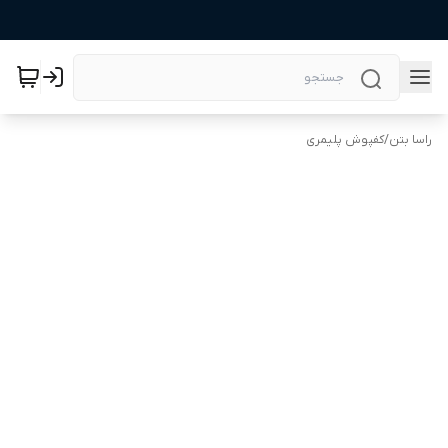
راسا بتن
/
کفپوش پلیمری