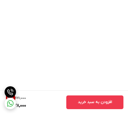
441,000
23
%
افزودن به سبد خرید
338,000