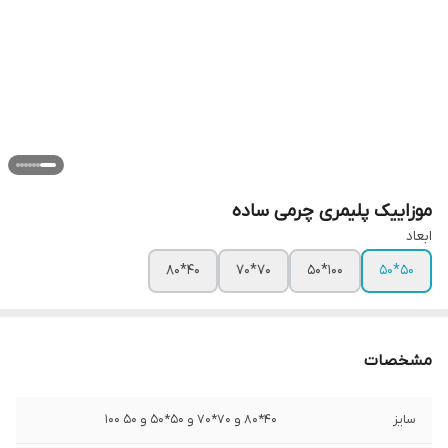
موزاییک پلیمری چرمی ساده
ابعاد
40*80
70*70
100*50
50*50
مشخصات
سایز
40*80 و 70*70 و 50*50 و 50 100