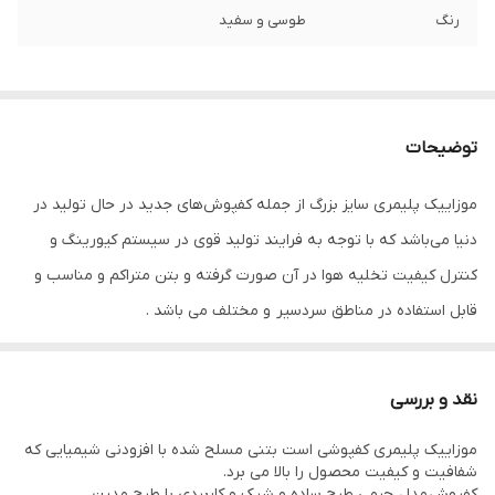
رنگ
طوسی و سفید
توضیحات
موزاییک پلیمری سایز بزرگ از جمله کفپوش‌های جدید در حال تولید در
دنیا می‌باشد که با توجه به فرایند تولید قوی در سیستم کیورینگ و
کنترل کیفیت تخلیه هوا در آن صورت گرفته و بتن متراکم و مناسب و
قابل استفاده در مناطق سردسیر و مختلف می باشد .
طرح ساده بتن چرمی در سایز های متنوع تولید و برای محوطه های با تم
مدرن و کلاسیک مناسب است انواع این سایز به شرح زیر است
نقد و بررسی
40*80
موزاییک پلیمری کفپوشی است بتنی مسلح شده با افزودنی شیمیایی که
70*70
شفافیت و کیفیت محصول را بالا می برد.
50*50
کفپوش مدل چرمی طرح ساده و شیک و کاربردی با طرح مدرن