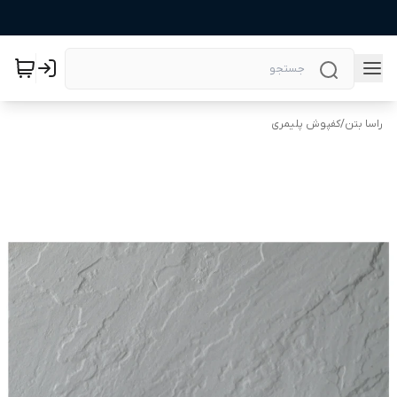
راسا بتن
/
کفپوش پلیمری