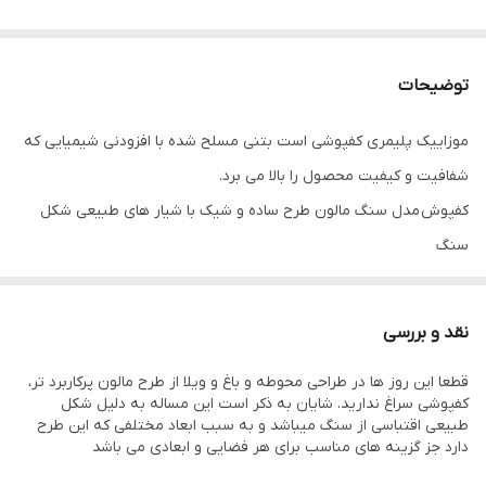
توضیحات
موزاییک پلیمری کفپوشی است بتنی مسلح شده با افزودنی شیمیایی که
شفافیت و کیفیت محصول را بالا می برد.
کفپوش مدل سنگ مالون طرح ساده و شیک با شیار های طبیعی شکل
سنگ
ابعاد*80* 40 قابل عرضه
مسلح شده با فوق روان کننده پلی کربکسیلات و رنگهای خارجی با
نقد و بررسی
پیگمنت اصل کره ای و جین
قطعا این روز ها در طراحی محوطه و باغ و ویلا از طرح مالون پرکاربرد تر،
در رنگ بندی های مختلف تولید و قابل استفاده در فضاهای باز و بسته
کفپوشی سراغ ندارید. شایان به ذکر است این مساله به دلیل شکل
می باشد
طبیعی اقتباسی از سنگ میباشد و به سبب ابعاد مختلفی که این طرح
دارد جز گزینه های مناسب برای هر فضایی و ابعادی می باشد