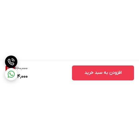
460,000
20
%
افزودن به سبد خرید
364,000