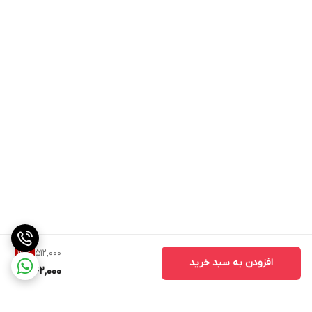
512,000
13
%
افزودن به سبد خرید
442,000