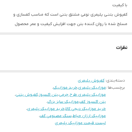
با کیفیت
کفپوش بتنـی پلیمری نوعی مشتق بتنی است که مناسب کفسازی و
مسلح شده با روان کننده بتن جهت افزایش کیفیت و عمر محصول
میباشد
ابعاد 50*100
نظرات
تعداد در متر مربع 2عدد
موزاییک پلیمری طرح سنگی با طرح طبیعی از جمله کفپوش های پر
کاربردی ایست که محوطه سازی طبیعی و باکیفیت را ایجاد می‌کند که با
دسته‌بندی
:
کفپوش پلیمری
توجه به رزین مصرفی عمر بالایی در دمای هوا سردسیر دارد
برچسب‌ها :
موزاییک پلیمری
،
خرید موزاییک
،
رنگ دوده چین این محصول مطابق با عکس می باشد.
موزاییک پلیمری طرح چرمی
،
بتن اکسپوز
،
کفپوش بتنی
،
بتن اکسپوز کف
،
موزاییک سایز بزرگ
،
خرید موزاییک دیجی کالا
،
خرید موزاییک پلیمری
،
موزاییک ارزان حیاط
،
سنگ مصنوعی کف
،
لیست قیمت موزاییک پلیمری