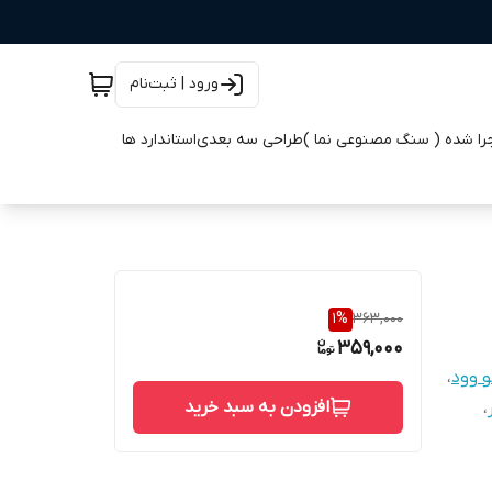
ورود | ثبت‌نام
جرا شده ( سنگ مصنوعی نما )
طراحی سه بعدی
استاندارد ها
1
%
363,000
359,000
و وود
،
افزودن به سبد خرید
،