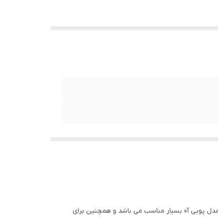
این ترموود بتنی 20*60 می باشد.قیمت محصول نسبت به مدل پوبی آ« بسیار مناسب می باشد و همچنین برای