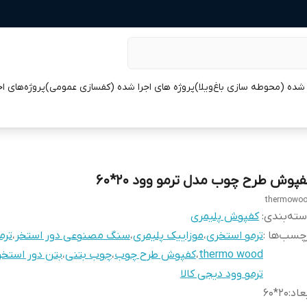
 شده (محوطه سازی باغ‌ویلا)
پروژه های اجرا شده (کفسازی عمومی)
پروژه‌های ا
فپوش طرح چوب مدل ترمو وود 20*60
thermowo
ته‌بندی
:
کفپوش پلیمری
چسب‌ها :
ترمو استخری
،
موزاییک پلیمری
،
سنگ مصنوعی دور استخر
،
ترم
thermo wood
،
کفپوش طرح چوب
،
چوب بتنی
،
بتن دور استخر
ترمو وود دیجی کالا
عاد
:
20*60