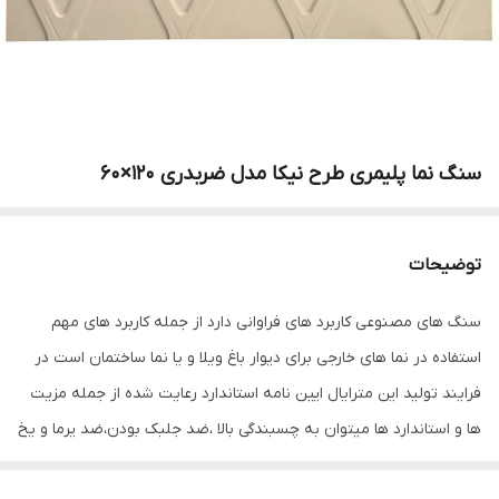
سنگ نما پلیمری طرح نیکا مدل ضربدری ۱۲۰×۶۰
توضیحات
سنگ های مصنوعی کاربرد های فراوانی دارد از جمله کاربرد های مهم
استفاده در نما های خارجی برای دیوار باغ ویلا و یا نما ساختمان است در
فرایند تولید این مترایال ایین نامه استاندارد رعایت شده از جمله مزیت
ها و استاندارد ها میتوان به چسبندگی بالا ،ضد جلبک بودن،ضد یرما و یخ
زدگی،ضد یو وی و تابش فرابنفش خورشید بودن ان اشاره کردهمچنسن