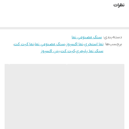
از مزیت های دیگر ان تنوع در طرح با قیمت ارزان اشاره نمود
نظرات
دسته‌بندی
:
سنگ مصنوعی نما
برچسب‌ها :
نما استخری
،
نما اکسپوز
،
سنگ مصنوعی نما
،
نما کیت کت
،
سنگ نما پلیمری
،
کیت کت
،
بتن اکسپوز