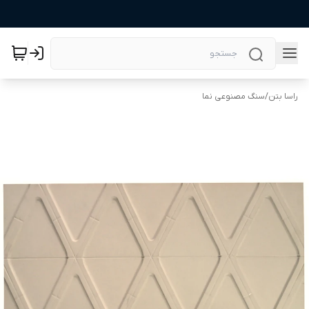
راسا بتن
/
سنگ مصنوعی نما