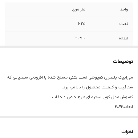
واحد
متر مربع
تعداد
6.25
اندازه
40*40
توضیحات
موزاییک پلیمری کفپوشی است بتنی مسلح شده با افزودنی شیمیایی که
شفافیت و کیفیت محصول را بالا می برد.
کفپوش مدل کویر سخره ای طرح خاص و جذاب
ابعاد40*40
مسلح شده با فوق روان کننده پلی کربکسیلات
در رنگ بندی های مختلف تولید و قابل استفاده در فضاهای باز و بسته
نظرات
می باشد