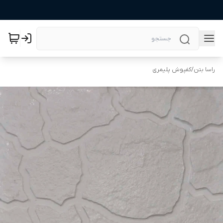
راسا بتن
/
کفپوش پلیمری