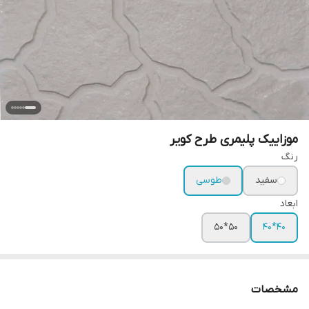
موزاییک پلیمری طرح کویر
رنگ
سفید
طوسی
ابعاد
50*50
40*40
مشخصات