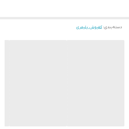
با ضخامت 2و نیم میلی متر الی 3سانتی متر بتن خود متراکم پلیمری ضد
سرما و ضد اشعه
دسته‌بندی
:
کفپوش پلیمری