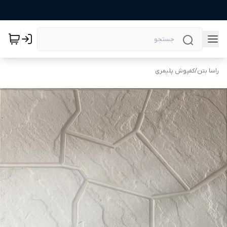
راسا بتن
/
کفپوش پلیمری