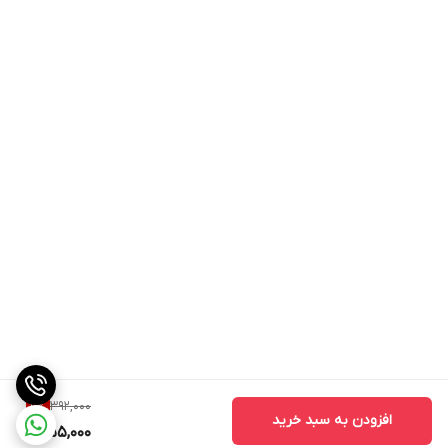
392,000
9
%
افزودن به سبد خرید
355,000