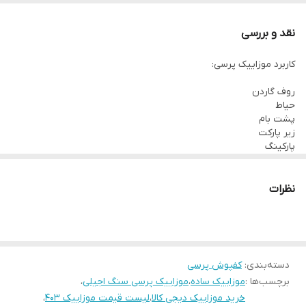
و با ضخامت 2.5 و در سایز , 40*40 تولید می شود
موزاییک پرسی برخلاف موزاییک ویبره ای از دو لایه تشکیل میشود:
نقد و بررسی
لایه اول سنگدانه های ریز و درشت که در واقع رنگ و طرح موزاییک
کاربرد موزاییک پرسی:
است لایه دوم از شن , ماسه و سیمان تهیه و تولید می شود.
روف گاردن
حیاط
پشت بام
زیر پارکت
پارکینگ
تجاری فضای باز و بسته
نظرات
دسته‌بندی
:
کفپوش پرسی
برچسب‌ها :
موزاییک ساده
،
موزاییک پرسی سنگ اجیلی
،
خرید موزاییک دیجی کالا
،
لیست قیمت موزاییک 403
،