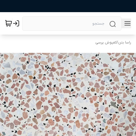
راسا بتن
/
کفپوش پرسی