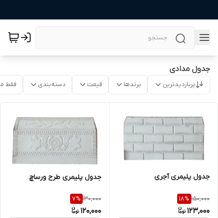
جدول مدادی
پربازدیدترین
برندها
قیمت
دسته‌بندی
فقط م
جدول پلیمری آجری
جدول پلیمری طرح ورساچ
130,000
150,000
7
%
18
%
120,000
123,000