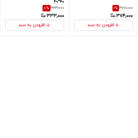
40*40
363,000
378,000
8
%
1
%
333,000
374,000
افزودن به سبد
افزودن به سبد