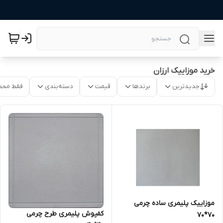
خرید موزاییک ارزان
جدیدترین
برندها
قیمت
دسته‌بندی
فقط محص
موزاییک پلیمری ساده چرمی
کفپوش پلیمری طرح چرمی
70*70