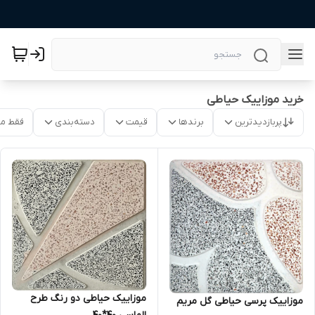
خرید موزاییک حیاطی
پربازدیدترین
برندها
قیمت
دسته‌بندی
فقط م
موزاییک حیاطی دو رنگ طرح
موزاییک پرسی حیاطی گل مریم