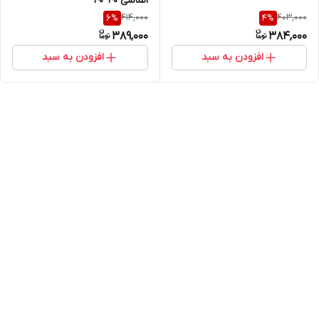
الماسی 40*40
414,000
403,000
6
%
4
%
389,000
384,000
افزودن به سبد
افزودن به سبد