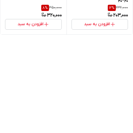
60*40
350,000
232,000
8
%
12
%
320,000
203,000
افزودن به سبد
افزودن به سبد