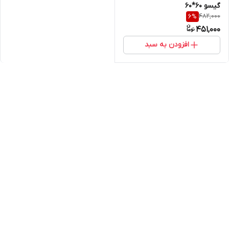
گیسو 60*60
482,000
6
%
451,000
افزودن به سبد