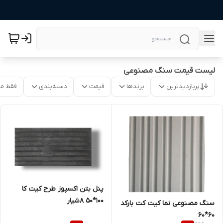
لیست قیمت سنگ مصنوعی
پربازدیدترین
برندها
قیمت
دسته‌بندی
فقط م
پنل بتن اکسپوز طرح کیت کا
100*50 8شیار
سنگ مصنوعی نما کیت کت بارکد
60*60