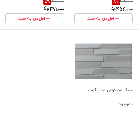
500,000
494,000
5
%
8
%
471,000
454,000
افزودن به سبد
افزودن به سبد
سنگ مصنوعی نما یاقوت
ناموجود