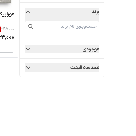
برند
موزاییک 
345,000
3,000
موجودی
محدوده قیمت