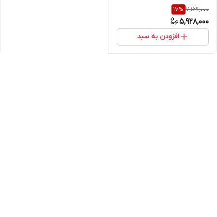
7,169,000
17
%
5,928,000
افزودن به سبد