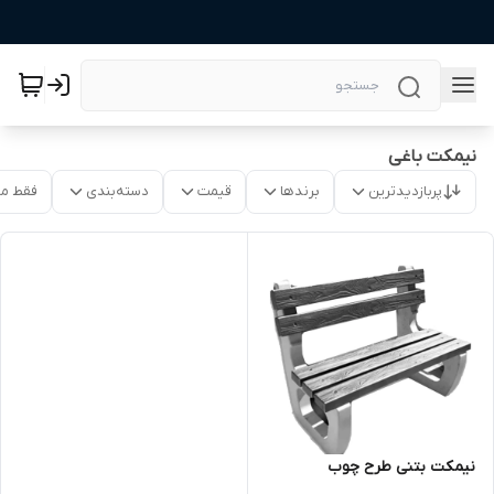
نیمکت باغی
پربازدیدترین
برندها
قیمت
دسته‌بندی
فقط م
نیمکت بتنی طرح چوب