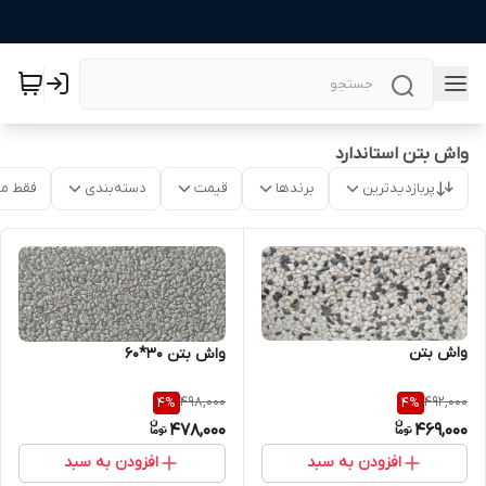
واش بتن استاندارد
پربازدیدترین
برندها
قیمت
دسته‌بندی
فقط م
واش بتن
واش بتن 30*60
498,000
492,000
4
%
4
%
478,000
469,000
افزودن به سبد
افزودن به سبد