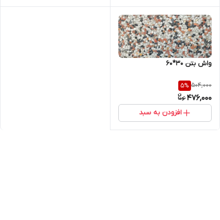
واش بتن 30*60
504,000
5
%
476,000
افزودن به سبد