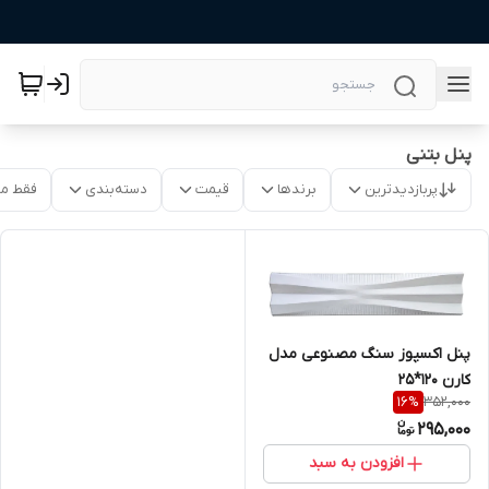
پنل بتنی
پربازدیدترین
برندها
قیمت
دسته‌بندی
فقط م
پنل اکسپوز سنگ مصنوعی مدل
کارن 120*25
352,000
16
%
295,000
افزودن به سبد