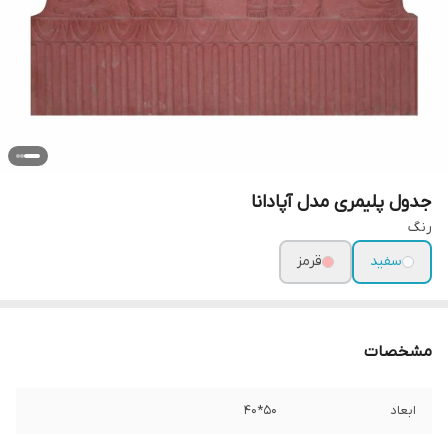
جدول پلیمری مدل آپادانا
رنگ
سفید
قرمز
مشخصات
ابعاد
50*40