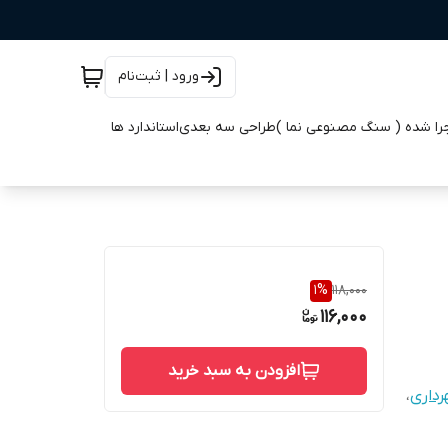
ورود | ثبت‌نام
جرا شده ( سنگ مصنوعی نما )
طراحی سه بعدی
استاندارد ها
1
%
118,000
116,000
افزودن به سبد خرید
داری
،