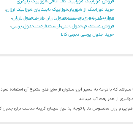
فروش موزاییک
،
موزاییک کف اتاقی
،
موزاییک پلیمری
،
خرید موزاییک از شهریار
،
موزاییک نابینایان
،
موزاییک ارزان
،
موازییک پلیمری چیست
،
جدول ارزان
،
خرید جدول ارزان
،
فروش مستقیم جدول بتنی
،
لیست قیمت جدول پرسی
،
خرید جدول پرسی دیجی کالا
 میباشد که با توجه به مسیر آبرو میتوان از سایز های متنوع آن استفاده نمود
وگیری از هدر رفت آب میباشد
و هوایی و وزن مخصوص بالا با توجه به عیار سیمان گزینه مناسب برای جدول ک