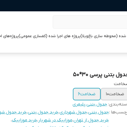
 شده (محوطه سازی باغ‌ویلا)
پروژه های اجرا شده (کفسازی عمومی)
پروژه‌های ا
ول بتنی پرسی 30*50
خامت
ضخامت10
ضخامت6
ته‌بندی
:
جدول بتنی پلیمری
چسب‌ها :
جدول بتنی
،
جدول شهرداری
،
خرید جدول بتنی
،
خرید جدول شهر
خرید جدول از تهران
،
موزاییک در شهریار
،
خرید موزاییک
،