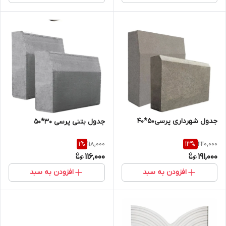
جدول شهرداری پرسی50*40
جدول بتنی پرسی 30*50
118,000
220,000
1
%
13
%
116,000
191,000
افزودن به سبد
افزودن به سبد