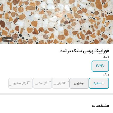
موزاییک پرسی سنگ درشت
ابعاد
40*40
رنگ
سفید
لیمویی
اجیلی
گرانیت
قرمز سفید
مشخصات