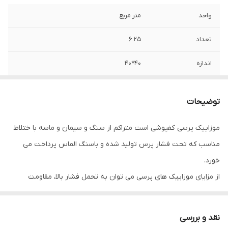
واحد
متر مربع
تعداد
6.25
اندازه
40*40
توضیحات
موزاییک پرسی کفپوشی است متراکم از سنگ و سیمان و ماسه با ختلاط
مناسب که تحت فشار پرس تولید شده و باسنگ الماس پرداخت می
خورد.
از مزایای موزاییک های پرسی می توان به تحمل فشار بالا، مقاومت
سایشی و همچنین دروام در دماهای سرد و گرم بدون از دست دادن
کیفیت می باشد.
نقد و بررسی
موزاییک پرسی متشکل است از: سیمان -سنگ نمره بندی-ماسه -آب