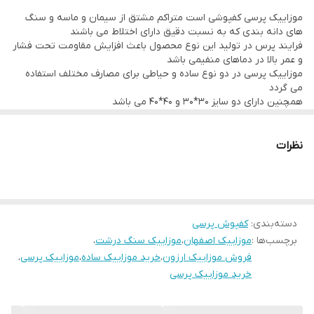
موزاییک پرسی کفپوشی است متراکم مشتق از سیمان و ماسه و سنگ
تولید موزاییک پرسی به صورت دولایه انجام میگیرد که باعث اقزایش
های دانه بندی که به نسبت دقیق دارای اختلاط می باشند
جذب آب در فرایند کفسازی می شود.
فرایند پرس در تولید این نوع محصول باعث افزایش مقاومت تحت فشار
و عمر بالا در دماهای منفیمی باشد
موزاییک پرسی در دو نوع ساده و حیاطی برای مصارف مختلف استفاده
می گردد
همچنین دارای دو سایز 30*30 و 40*40 می باشد
وزن هر متر مربع بین45تا55 کیلوگرم می باشد.
نظرات
دسته‌بندی
:
کفپوش پرسی
برچسب‌ها :
موزاییک اصفهان
،
موزاییک سنگ درشت
،
فروش موزاییک ارزون
،
خرید موزاییک ساده
،
موزاییک پرسی
،
خرید موزاییک پرسی