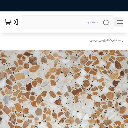
راسا بتن
/
کفپوش پرسی