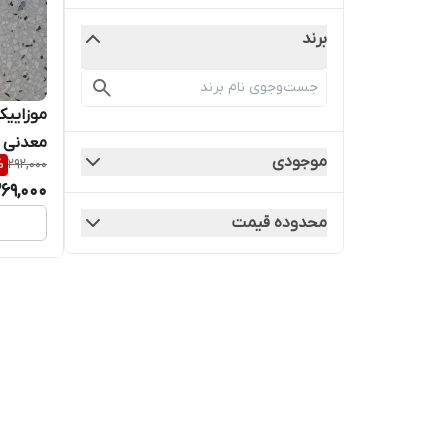
برند
معدنی
موجودی
%
292,000
269,000
محدوده قیمت