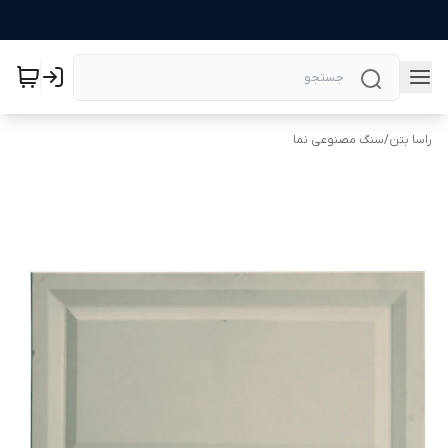
راسا بتن
/
سنگ مصنوعی نما