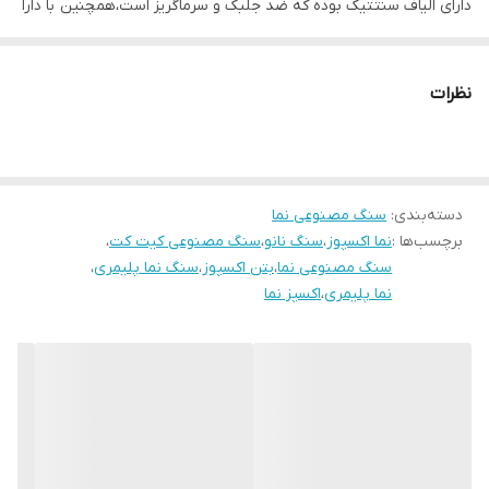
دارای الیاف سنتتیک بوده که ضد جلبک و سرماگریز است،همچنین با دارا
بودن اسکوپ سرعت نضب در نما بالا بوده و به دلیل بتنی بودن ارزان
قیمت می باشد سایز این محصول ۹۰*۵۰است
نظرات
دسته‌بندی
:
سنگ مصنوعی نما
برچسب‌ها :
نما اکسپوز
،
سنگ نانو
،
سنگ مصنوعی کیت کت
،
سنگ مصنوعی نما
،
بتن اکسپوز
،
سنگ نما پلیمری
،
نما پلیمری
،
اکسپز نما