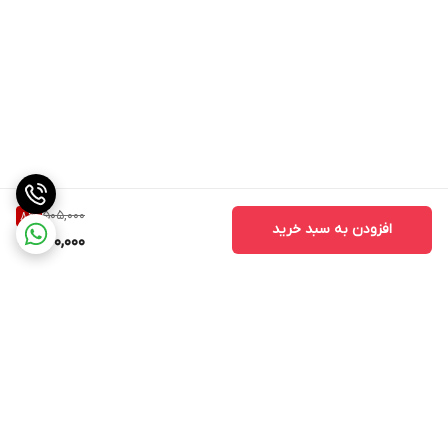
505,000
8
%
افزودن به سبد خرید
460,000
برگشت به بالا