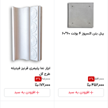
پنل بتن اکسپوز 4 بولت 60*60
ابزار نما پلیمری قرنیز فیتیله
طرح گل
201,000
514,000
14
%
12
%
172,000
452,000
افزودن به سبد
افزودن به سبد