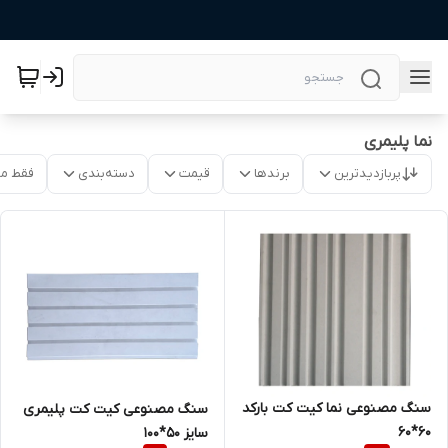
نما پلیمری
پربازدیدترین
برندها
قیمت
دسته‌بندی
فقط م
سنگ مصنوعی نما کیت کت بارکد
سنگ مصنوعی کیت کت پلیمری
60*60
سایز 50*100