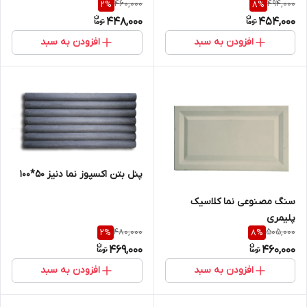
460,000
494,000
2
%
8
%
448,000
454,000
افزودن به سبد
افزودن به سبد
پنل بتن اکسپوز نما دنیز 50*100
سنگ‌ مصنوعی نما کلاسیک
پلیمری
480,000
505,000
2
%
8
%
469,000
460,000
افزودن به سبد
افزودن به سبد