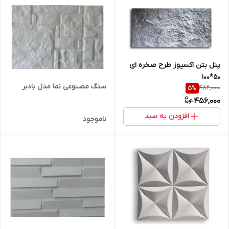
پنل بتن اکسپوز طرح صخره ای
50*100
سنگ مصنوعی نما مدل بادبر
482,000
5
%
456,000
افزودن به سبد
ناموجود