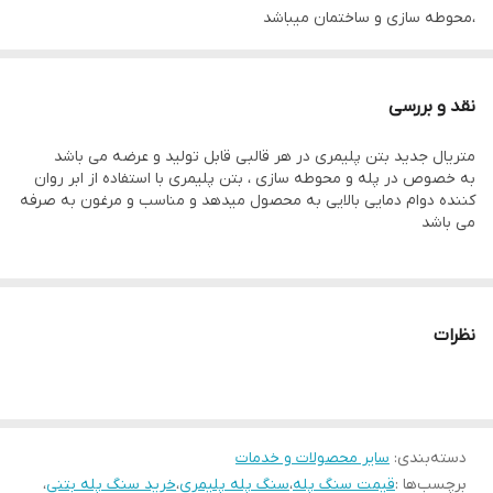
،محوطه سازی و ساختمان میباشد
پیشنهاد میگردد برای استفاده از زیر پله سنگ طبیعی استفاده کنید
ترکیب سنگ مصنوعی و طبیعی بسیار جلوه زیبایی به محیط می دهد.
نقد و بررسی
رنگ محصول در دو رنگ سفید و طوسی قابل عرضه است
متریال جدید بتن پلیمری در هر قالبی قابل تولید و عرضه می باشد
.
به خصوص در پله و محوطه سازی ، بتن پلیمری با استفاده از ابر روان
کننده دوام دمایی بالایی به محصول میدهد و مناسب و مرغون به صرفه
می باشد
نظرات
دسته‌بندی
:
سایر محصولات و خدمات
برچسب‌ها :
قیمت سنگ پله
،
سنگ پله پلیمری
،
خرید سنگ پله بتنی
،