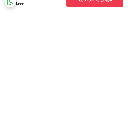
افزودن به سبد خرید
269,000
برگشت به بالا
تنوع در طرح و رنگ
خط تولید بروز و دستگاه
های استاندارد