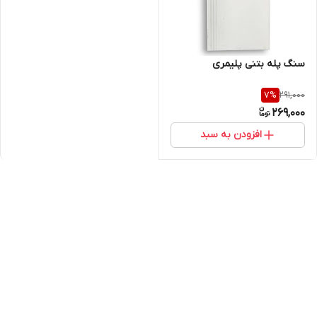
سنگ پله بتنی پلیمری
291,000
7
%
269,000
افزودن به سبد