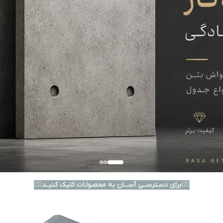
👇🏾برای دسـترســی آســـان به محصولـات کلیک کنیــد👇🏾