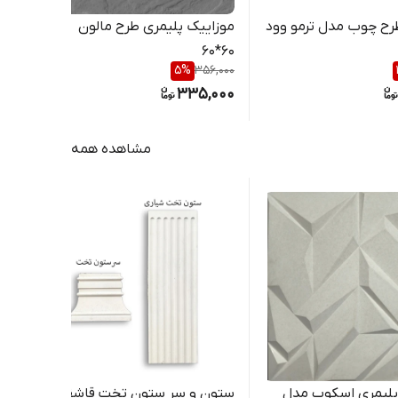
ح چوب مدل ترمو وود
موزاییک پلیمری طرح مالون
کفپ
60*60
000
5
%
356,000
00
335,000
مشاهده همه
پلیمری اسکوپ مدل
ستون و سر ستون‌ تخت قاشقی