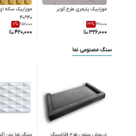
موزاییک پلیمری طرح کویر
موزاییک سکه ای 
40*40
7
%
452,000
22
%
421,000
420,000
326,000
سنگ مصنوعی نما
درپوش ستون طرح فلاشینگ
سنگ نما بتن اک