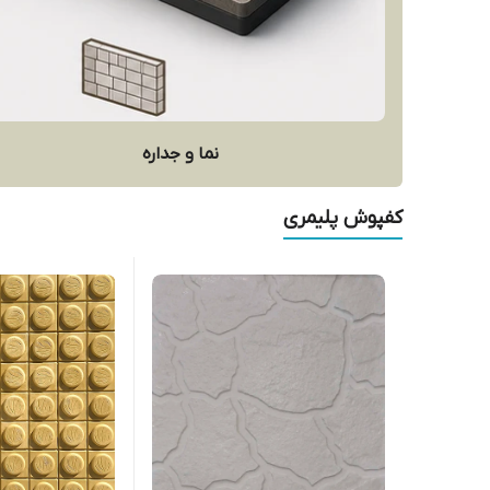
نما و جداره
کفپوش پلیمری