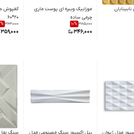
نابینایان
موزاییک ویبره ای پوست ماری
کفپوش طر
چرمی ساده
20*60
1
%
363,000
10
%
385,000
359,000
346,000
سپوز مدل ژیوان
پنل اکسپوز سنگ مصنوعی مدل
سنگ نما 