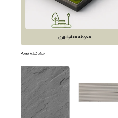
محوطه معابرشهری
مشاهده همه